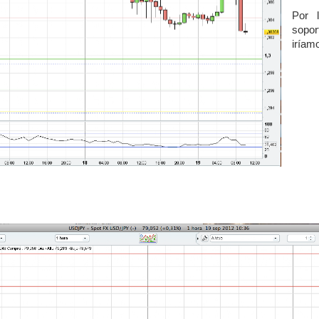
Por 
sopo
iríam