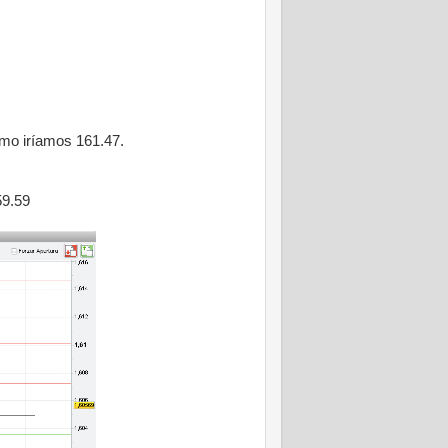
imo iríamos 161.47.
59.59