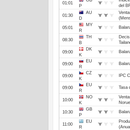
GB
Índice
01:01
del B
P
AU
Venta
01:30
(Mens
D
MY
Balan
05:01
R
TH
Decisi
08:30
Taila
B
DK
Balan
09:00
K
EU
Balan
09:00
R
CZ
IPC C
09:00
K
EU
Tasa 
09:00
R
NO
Venta
10:00
Norue
K
GB
Balan
10:30
P
EU
Produ
11:00
(Anua
R