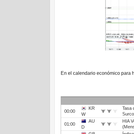
En el calendario económico para
KR
Tasa 
00:00
Surco
W
AU
HIA V
01:00
(Mens
D