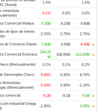
 de precios en tiendas
1.5%
1.5%
RC (Anual)
s minoristas
-0.1%
0.3%
0.0%
ualmente)
za Comercial Malaya
9.30B
8.20B
9.60B
ón de tipos de interés
2.75%
2.75%
2.75%
ndés
za de Comercio Danés
7.60B
6.50B
6.40B
294.20
za Comercial Eslovaca
158.90M
513.50M
M
heco (Mensualmente)
0.1%
0.1%
-0.2%
de Desempleo Checo
9.40%
9.30%
8.70%
s Monoristas
0.20%
0.90%
-1.10%
gas (Mensualmente)
za comercial
-9.2B
-9.1B
-9.5B
cción Industrial Griega
-2.90%
3.50%
l)