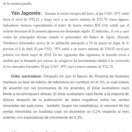
de la semana pasada.
Yen Japonés:
Durante la sesión europea del lunes, el par USD / JPY subió
hasta el nivel de Y93.22 y luego cayó a un nuevo mínimo de Y92.70 como algunos
indicadores técnicos especialmente el índice de fuerza relativa RSI (14) señaló que el
reciente descenso de la moneda japonesa era demasiado rápido. El miércoles, el yen y cayó
contra las principales divisas cuando el gobernador del Banco de Japón, Masaaki
Shirakawa informados acerca de su jubilación anticipada a 19 de marzo en lugar de lo
previsto el 8 de abril. El par USD / JPY subió a un nuevo máximo de Y94.05 nivel por
primera vez desde mayo de 2010. En los siguientes días siguientes, la moneda creció a
medida que la demanda por activos de refugio se ha incrementado debido a la corrección
en los mercados bursátiles. El par USD / JPY cayó a nuevo mínimo de Y92.70.
Dólar australiano:
Después de que el Banco de Reserva de Australia
mantuvo su tasa de interés de referencia sin cambios en el 3%, lo cual estuvo
de acuerdo con las previsiones de los analistas, el dólar australiano cayó
frente a las principales divisas. El dólar australiano cayó frente a la mayoría de
divisas después de la publicación de datos negativos sobre las ventas
minoristas del país como también. Según las estadísticas, el volumen de las
ventas minoristas en Australia cayó en diciembre un 0,2% respecto al mes
anterior, con expectativas de crecimiento de 0,3%.