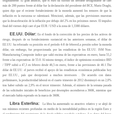
originalmente. El gran anuncio, que el euro ha sufrido un derrame desagradable de caer
más de 200 puntos frente al dólar fue la declaración del presidente del BCE, Mario Draghi,
quien dijo que el reciente fortalecimiento de la moneda aumentó los temores de que la
inflación en la eurozona se ralentizará. Mencionó, además, que las previsiones muestran
que la desaceleración de la inflación por debajo del 2% en los próximos meses. El impulso
final del viernes dejó caer el par EUR / USD a la zona de 1,3380 dólares.
EE.UU. Dólar:
En el fondo de la corrección de los precios de los activos de
riesgo, después de su fortalecimiento sustancial en las anteriores semanas, el dólar de
EE.UU. ha reforzado su posición en el período 4-8 de febrero
La presión sobre la moneda
dólar, sin embargo, fue proporcionada. por las estadísticas de los EE.UU. ISM Non-
Manufacturing Composite índice que salió encima de las expectativas en enero, hasta 55,2
frente a las expectativas de 55.0. Al mismo tiempo, el índice de optimismo económico IBD
/ TIPP subió a 47,3 en febrero desde 46,5 en enero, frente a las previsiones de 46.1.The
dólar de EE.UU. el jueves recibió el apoyo de las estadísticas económicas publicadas hoy
por EE.UU., país que decepcionó a muchos inversores . De acuerdo con datos
preliminares, la productividad laboral en el cuarto trimestre de 2012 disminuyó en un 2,0%
tras haber subido un 2,9% en el tercer trimestre. Además, el número de la semana pasada
de las solicitudes iniciales de beneficios por desempleo ascendieron a 366K, mientras que
el mercado había esperado en la marca de 360K.
Libra Esterlina:
La libra ha aumentado su atractivo relativo y se alejó de
sus mínimos recientes profundas en medio de la inestabilidad política en la región Euro y