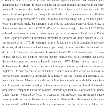
el rendimiento del crecimiento de la deuda pública española e italiana. Los datos del lunes
mostraron que el número de nuevos pedidos en el sector continuó disminuyendo en enero
mostrando la menor caída desde octubre de 2012 y registrada el 8 º mes de otoño. El
martes, el informe publicado mostró que la actividad en el sector servicios en Gran Bretaña
se expandió inesperadamente en enero, indicando al mismo tiempo que la economía puede
evitar una recesión triple. Sin embargo, a pesar de los resultados positivos del informe, la
libra cayó con fuerza y el par GBP / USD cayó al nivel más bajo nivel de $ 1.5708.The
publicado el miércoles datos mostraron que el precio de la vivienda Halifax en el Reino
Unido registró en enero su incremento interanual por primera vez desde octubre de 2010,
aumentando en un 1,3%. Sin embargo, a pesar de una mejora de la situación de mercado
de la casa, el valor de este indicador estuvo por debajo de las expectativas de los analistas
de un 1,6%. Asimismo, los precios de la vivienda Halifax Plc en forma mensual se redujo
en más del 0,2% de lo que se esperaba por las estimaciones de los expertos. La pareja
demostró un monstruo moverse hasta la zona de 1,5770 dólares, que se suma a las
declaraciones de Mark Carney, que en un futuro próximo se va a llevar al Banco de
Inglaterra. De acuerdo con sus declaraciones, el banco central debe cerrar las políticas no
convencionales, mantener la integridad de la libra, y ser más flexible con respecto a las
metas de inflación. Además, el día de hoy la libra fue apoyada por la decisión anunciada
por el Banco de Inglaterra para dejar la tasa de interés clave y mantener el nivel objetivo del
programa de compra de bonos sin cambios, diciendo que mientras la economía del Reino
Unido mostró voluntad de frenar el crecimiento, sin embargo, este crecimiento puede
verse influida por los problemas de la zona euro. Hacia el final de la semana, la divisa
británica añade un 0,4% frente al dólar, en comparación con el precio de cierre del viernes