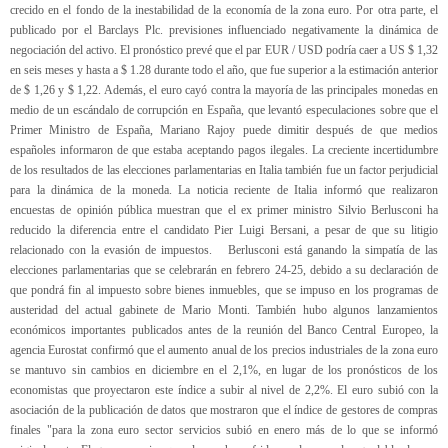
crecido en el fondo de la inestabilidad de la economía de la zona euro. Por otra parte, el
publicado por el Barclays Plc. previsiones influenciado negativamente la dinámica de
negociación del activo. El pronóstico prevé que el par EUR / USD podría caer a US $ 1,32
en seis meses y hasta a $ 1.28 durante todo el año, que fue superior a la estimación anterior
de $ 1,26 y $ 1,22. Además, el euro cayó contra la mayoría de las principales monedas en
medio de un escándalo de corrupción en España, que levantó especulaciones sobre que el
Primer Ministro de España, Mariano Rajoy puede dimitir después de que medios
españoles informaron de que estaba aceptando pagos ilegales. La creciente incertidumbre
de los resultados de las elecciones parlamentarias en Italia también fue un factor perjudicial
para la dinámica de la moneda. La noticia reciente de Italia informó que realizaron
encuestas de opinión pública muestran que el ex primer ministro Silvio Berlusconi ha
reducido la diferencia entre el candidato Pier Luigi Bersani, a pesar de que su litigio
relacionado con la evasión de impuestos. Berlusconi está ganando la simpatía de las
elecciones parlamentarias que se celebrarán en febrero 24-25, debido a su declaración de
que pondrá fin al impuesto sobre bienes inmuebles, que se impuso en los programas de
austeridad del actual gabinete de Mario Monti. También hubo algunos lanzamientos
económicos importantes publicados antes de la reunión del Banco Central Europeo, la
agencia Eurostat confirmó que el aumento anual de los precios industriales de la zona euro
se mantuvo sin cambios en diciembre en el 2,1%, en lugar de los pronósticos de los
economistas que proyectaron este índice a subir al nivel de 2,2%. El euro subió con la
asociación de la publicación de datos que mostraron que el índice de gestores de compras
finales "para la zona euro sector servicios subió en enero más de lo que se informó