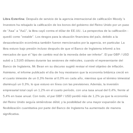
Libra Esterlina
: Después de servicio de la agencia internacional de calificación Moody 's
Investors ha rebajado la calificación de los bonos del gobierno del Reino Unido por un paso
de "Aaa" a "Aa1", la libra cayó contra el dólar de EE.UU.. La perspectiva de la calificación -
quedó como "estable". Los riesgos para la situación financiera del país, debido a la
desaceleración económica también fueron mencionados por la agencia, en particular. La
libra estuvo bajo presión incluso después de que el Banco de Inglaterra informó a los
mercados de que el "tipo de cambio real de la moneda debe ser inferior". El par GBP / USD
subió a 1,5165 dólares durante las sesiones de miércoles, cuando el representante del
Banco de Inglaterra, Mr. Bean en su discurso sugirió revisar el nivel objetivo de inflación.
Asimismo, el informe publicado el día de hoy mostraron que la economía británica creció en
el cuarto trimestre de un 0,3% frente al 0,0% en cada año, mientras que el término trimestral
disminuyó un 0,3%, lo que estuvo en línea con las previsiones. Además, la inversión
empresarial total cayó un 1,2% en el cuarto período, con una tasa anual del 0,4%, frente al
5,4% en base anual. Con todo, el par GBP / USD perdió más de 1,2% ya que la economía
del Reino Unido seguía sintiéndose débil, y la posibilidad de una mayor expansión de la
flexibilización cuantitativa por parte del Banco de Inglaterra ha aumentado de manera
significativa.