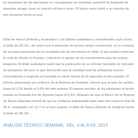
los resultados de las elecciones no concluyentes de inmediato aumentó la demanda de
monedas refugio como en relación al franco suizo. El franco suizo subió a un máximo de
seis semanas frente al euro.
Dólar de Nueva Zelanda y
Australiano
: Los dólares australiano y neozelandés cayó contra
el dólar de EE.UU., de nuevo por el descenso de tercera sesión consecutiva, en el contexto
de las preocupaciones de los resultados de las elecciones en Italia, lo que podría empeorar
la crisis de deuda en Europa, y disminuir el apetito de los inversionistas para los activos
riesgosos. El dólar australiano subió tras la publicación de un informe favorable de mercado
de préstamos del país, lo que demuestra que la cantidad total de préstamos nuevos
consumidores y negocios en Australia se elevó menos de lo esperado el mes pasado. El
informe presentado por el Banco de la Reserva de Australia, informó que la tasa de cambio,
hasta el 0,2% desde el 0,4% del mes anterior. El importe previsto de los préstamos al sector
privado en Australia fue de elevarse hasta el 0,3%. Después de que el Banco de la Reserva
de Nueva Zelandia informó de que la confianza empresarial subió este mes hasta el nivel de
39,4, comparado con 22.7 en el mes anterior, el dólar de Nueva Zelanda se fortaleció frente
al dólar de EE.UU..
ANÁLISIS
TÉCNICO
SEMANAL DEL 4 AL 8-03, 2013