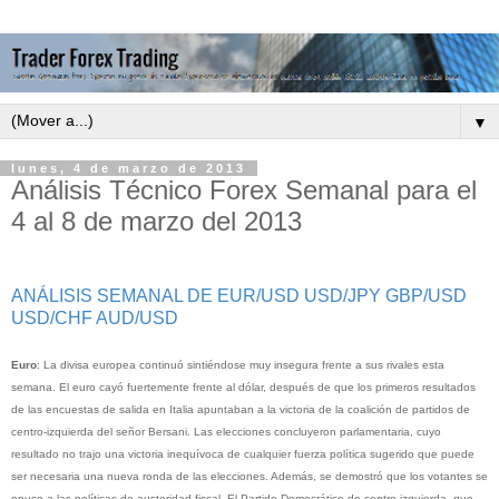
▼
lunes, 4 de marzo de 2013
Análisis Técnico Forex Semanal para el
4 al 8 de marzo del 2013
ANÁLISIS SEMANAL DE EUR/USD USD/JPY GBP/USD
USD/CHF AUD/USD
Euro
: La divisa europea continuó sintiéndose muy insegura frente a sus rivales esta
semana. El euro cayó fuertemente frente al dólar, después de que los primeros resultados
de las encuestas de salida en Italia apuntaban a la victoria de la coalición de partidos de
centro-izquierda del señor Bersani. Las elecciones concluyeron parlamentaria, cuyo
resultado no trajo una victoria inequívoca de cualquier fuerza política sugerido que puede
ser necesaria una nueva ronda de las elecciones. Además, se demostró que los votantes se
opuso a las políticas de austeridad fiscal. El Partido Democrático de centro-izquierda, que