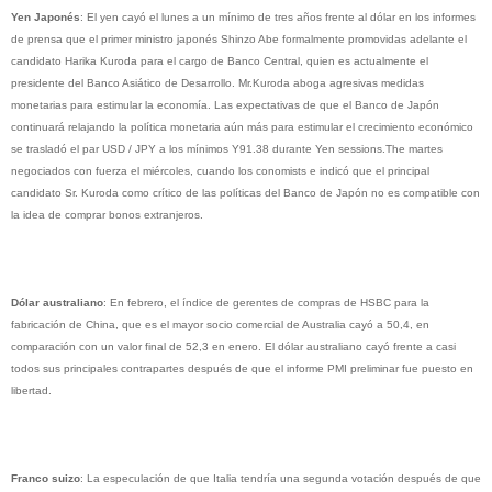
Yen Japonés
: El yen cayó el lunes a un mínimo de tres años frente al dólar en los informes
de prensa que el primer ministro japonés Shinzo Abe formalmente promovidas adelante el
candidato Harika Kuroda para el cargo de Banco Central, quien es actualmente el
presidente del Banco Asiático de Desarrollo. Mr.Kuroda aboga agresivas medidas
monetarias para estimular la economía. Las expectativas de que el Banco de Japón
continuará relajando la política monetaria aún más para estimular el crecimiento económico
se trasladó el par USD / JPY a los mínimos Y91.38 durante Yen sessions.The martes
negociados con fuerza el miércoles, cuando los conomists e indicó que el principal
candidato Sr. Kuroda como crítico de las políticas del Banco de Japón no es compatible con
la idea de comprar bonos extranjeros.
Dólar australiano
: En febrero, el índice de gerentes de compras de HSBC para la
fabricación de China, que es el mayor socio comercial de Australia cayó a 50,4, en
comparación con un valor final de 52,3 en enero. El dólar australiano cayó frente a casi
todos sus principales contrapartes después de que el informe PMI preliminar fue puesto en
libertad.
Franco suizo
: La especulación de que Italia tendría una segunda votación después de que