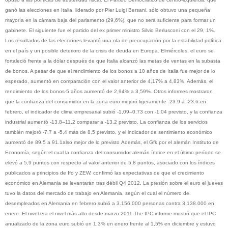
ganó las elecciones en Italia, liderado por Pier Luigi Bersani, sólo obtuvo una pequeña
mayoría en la cámara baja del parlamento (29,6%), que no será suficiente para formar un
gabinete. El siguiente fue el partido del ex primer ministro Silvio Berlusconi con el 29, 1%.
Los resultados de las elecciones levantó una ola de preocupación por la estabilidad política
en el país y un posible deterioro de la crisis de deuda en Europa. Elmiércoles, el euro se
fortaleció frente a la dólar después de que Italia alcanzó las metas de ventas en la subasta
de bonos. A pesar de que el rendimiento de los bonos a 10 años de Italia fue mejor de lo
esperado, aumentó en comparación con el valor anterior de 4,17% a 4,83%. Además, el
rendimiento de los bonos-5 años aumentó de 2,94% a 3,59%. Otros informes mostraron
que la confianza del consumidor en la zona euro mejoró ligeramente -23.9 a -23.6 en
febrero, el indicador de clima empresarial subió -1,09--0,73 con -1,04 previsto, y la confianza
industrial aumentó -13.8--11.2 comparar a -13,2 previsto. La confianza de los servicios
también mejoró -7,7 a -5,4 más de 8,5 previsto, y el indicador de sentimiento económico
aumentó de 89,5 a 91.1also mejor de lo previsto Además, el Gfk por el alemán Instituto de
Economía, según el cual la confianza del consumidor alemán índice en el último período se
elevó a 5,9 puntos con respecto al valor anterior de 5,8 puntos, asociado con los índices
publicados a principios de Ifo y ZEW, confirmó las expectativas de que el crecimiento
económico en Alemania se levantarán tras débil Q4 2012. La presión sobre el euro el jueves
tuvo la datos del mercado de trabajo en Alemania, según el cual el número de
desempleados en Alemania en febrero subió a 3.156.000 personas contra 3.138.000 en
enero. El nivel era el nivel más alto desde marzo 2011.The IPC informe mostró que el IPC
anualizado de la zona euro subió un 1,3% en enero frente al 1,5% en diciembre y estuvo