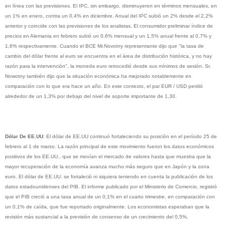
en línea con las previsiones. El IPC, sin embargo, disminuyeron en términos mensuales, en
un 1% en enero, contra un 0,4% en diciembre. Anual del IPC subió un 2% desde el 2,2%
anterior y coincide con las previsiones de los analistas. El consumidor preliminar índice de
precios en Alemania en febrero subió un 0,6% mensual y un 1,5% anual frente al 0,7% y
1,6% respectivamente. Cuando el BCE Mr.Novotny representante dijo que "la tasa de
cambio del dólar frente al euro se encuentra en el área de distribución histórica, y no hay
razón para la intervención", la moneda euro retrocedió desde sus mínimos de sesión. Sr.
Nowotny también dijo que la situación económica ha mejorado notablemente en
comparación con lo que era hace un año. En este contexto, el par EUR / USD perdió
alrededor de un 1,3% por debajo del nivel de soporte importante de 1,30.
Dólar De EE.UU
: El dólar de EE.UU continuó fortaleciendo su posición en el período 25 de
febrero al 1 de marzo. La razón principal de este movimiento fueron los datos económicos
positivos de los EE.UU., que se movían el mercado de valores hasta que muestra que la
mayor recuperación de la economía avanza mucho más seguro que en Japón y la zona
euro. El dólar de EE.UU. se fortaleció ni siquiera teniendo en cuenta la publicación de los
datos estadounidenses del PIB. El informe publicado por el Ministerio de Comercio, registró
que el PIB creció a una tasa anual de un 0,1% en el cuarto trimestre, en comparación con
un 0,1% de caída, que fue reportado originalmente. Los economistas esperaban que la
revisión más sustancial a la previsión de consenso de un crecimiento del 0,5%.